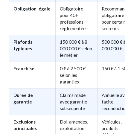
Obligation légale
Obligatoire
Recommandée,
pour 40+
obligatoire
professions
pour certains
réglementées
secteurs
Plafonds
150 000 € à 8
500 000 € à 5
typiques
000 000 € selon
000 000 €
le métier
Franchise
0 € à 2 500 €
150 € à 1 500 €
selon les
garanties
Durée de
Claims made
Annuelle avec
garantie
avec garantie
tacite
subséquente
reconduction
Exclusions
Dol, amendes,
Véhicules,
principales
exploitation
produits