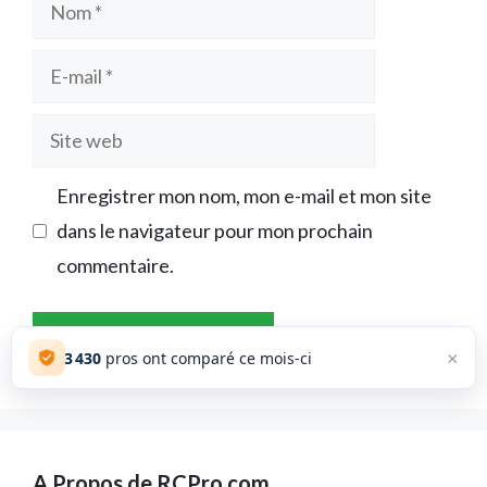
Nom
E-
mail
Site
web
Enregistrer mon nom, mon e-mail et mon site
dans le navigateur pour mon prochain
commentaire.
×
3 430
pros ont comparé ce mois-ci
A Propos de RCPro.com