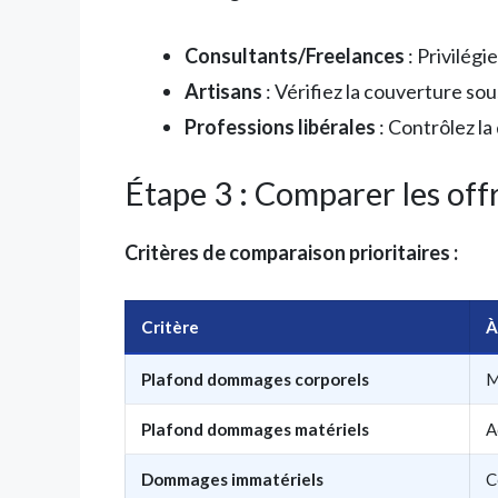
Consultants/Freelances
: Privilég
Artisans
: Vérifiez la couverture so
Professions libérales
: Contrôlez la
Étape 3 : Comparer les off
Critères de comparaison prioritaires :
Critère
À
Plafond dommages corporels
M
Plafond dommages matériels
A
Dommages immatériels
C