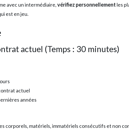
e avec un intermédiaire,
vérifiez personnellement
les pl
ui est en jeu.
e
ontrat actuel (Temps : 30 minutes)
ours
contrat actuel
dernières années
 corporels, matériels, immatériels consécutifs et non co