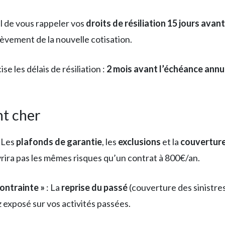
l de vous rappeler vos
droits de résiliation 15 jours avan
élèvement de la nouvelle cotisation.
ise les délais de résiliation :
2 mois avant l’échéance annu
nt cher
 Les
plafonds de garantie
, les
exclusions
et la
couvertur
ira pas les mêmes risques qu’un contrat à 800€/an.
ontrainte »
: La
reprise du passé
(couverture des sinistres
 exposé sur vos activités passées.