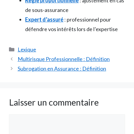
Règle proportionnelle
: ajustement en cas
de sous-assurance
Expert d’assuré
: professionnel pour
défendre vos intérêts lors de l’expertise
Catégories
Lexique
Multirisque Professionnelle : Définition
Subrogation en Assurance : Définition
Laisser un commentaire
Commentaire