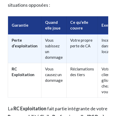
situations opposées :
Quand
Ce qu’elle
Garantie
Exempl
elle joue
couvre
Perte
Vous
Votre propre
Incendie
d’exploitation
subissez
perte de CA
dans vo
un
locaux
dommage
RC
Vous
Réclamations
Votre
Exploitation
causez un
des tiers
client
dommage
glisse
chez
vous
La
RC Exploitation
fait partie intégrante de votre